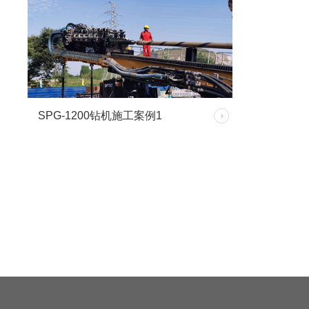
SPG-1200钻机施工案例1
SPG-1200钻机施工案例1
钻通1200SPG钻机在山东管网南干线二区
段薛庄镇河定向钻穿越工程顺利穿越
Φ1219钢管*808米